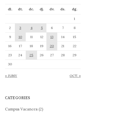
dl.
dt.
dc.
dj.
dv.
ds.
dg.
1
2
3
4
5
6
7
8
9
10
11
12
13
14
15
16
17
18
19
20
21
22
23
24
25
26
27
28
29
30
« JUNY
OCT. »
CATEGORIES
Campus Vacances
(2)