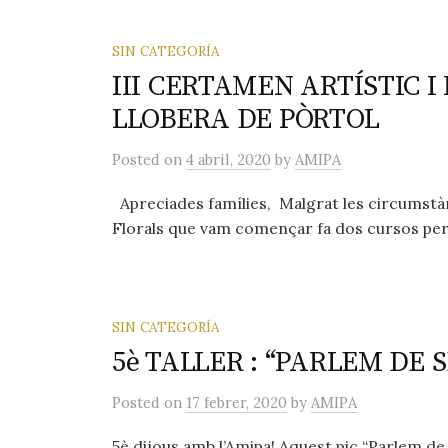
SIN CATEGORÍA
III CERTAMEN ARTÍSTIC I 
LLOBERA DE PÒRTOL
Posted
on
4 abril, 2020
by
AMIPA
Apreciades famílies, Malgrat les circumstà
Florals que vam començar fa dos cursos per c
SIN CATEGORÍA
5è TALLER : “PARLEM DE 
Posted
on
17 febrer, 2020
by
AMIPA
5è dijous amb l’Amipa! Aquest pic “Parlem de 