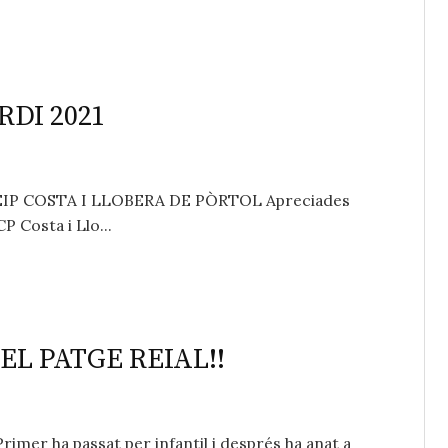
RDI 2021
EIP COSTA I LLOBERA DE PÒRTOL Apreciades
CP Costa i Llo...
EL PATGE REIAL!!
rimer ha passat per infantil i després ha anat a