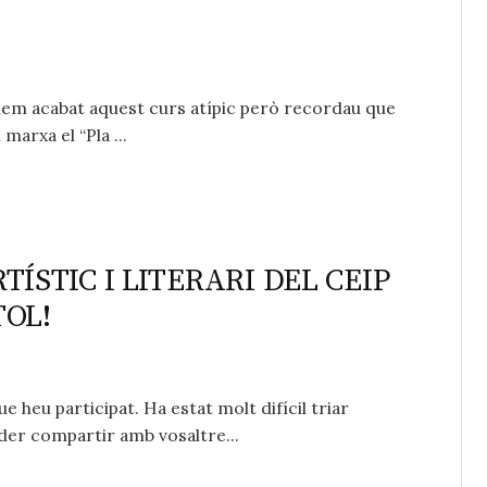
hem acabat aquest curs atípic però recordau que
arxa el “Pla ...
TÍSTIC I LITERARI DEL CEIP
TOL!
e heu participat. Ha estat molt difícil triar
der compartir amb vosaltre...