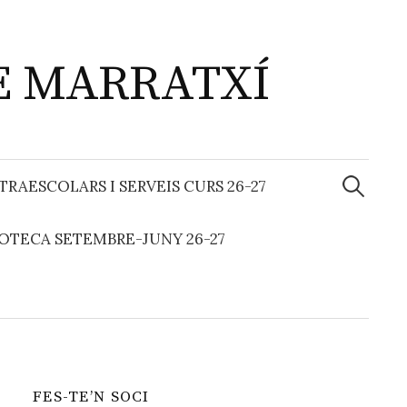
DE MARRATXÍ
RAESCOLARS I SERVEIS CURS 26-27
C
OTECA SETEMBRE-JUNY 26-27
e
r
c
FES-TE’N SOCI
a