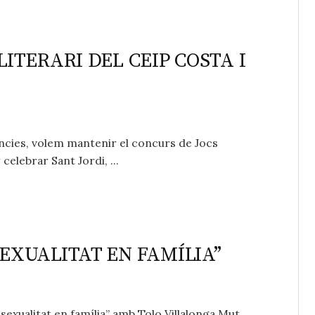
LITERARI DEL CEIP COSTA I
ncies, volem mantenir el concurs de Jocs
elebrar Sant Jordi, ...
SEXUALITAT EN FAMÍLIA”
sexualitat en família” amb Tolo Villalonga Mut,