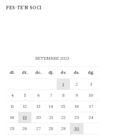
FES-TE’N SOCI
SETEMBRE 2023
dl.
dt.
dc.
dj.
dv.
ds.
dg.
1
2
3
4
5
6
7
8
9
10
11
12
13
14
15
16
17
18
19
20
21
22
23
24
25
26
27
28
29
30